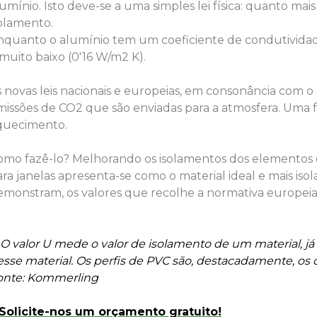
umínio. Isto deve-se a uma simples lei física: quanto mais
solamento.
nquanto o alumínio tem um coeficiente de condutivida
muito baixo (0'16 W/m2 K).
s novas leis nacionais e europeias, em consonância com o
missões de CO2 que são enviadas para a atmosfera. Uma 
quecimento.
omo fazê-lo? Melhorando os isolamentos dos elementos co
ra janelas apresenta-se como o material ideal e mais iso
emonstram, os valores que recolhe a normativa europeia
 O valor U mede o valor de isolamento de um material, já
esse material. Os perfis de PVC são, destacadamente, o
onte: Kommerling
 Solicite-nos um orçamento gratuito!