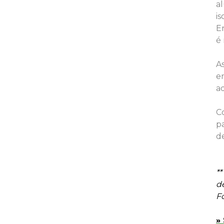
al
i
E
é 
A
e
a
C
pa
d
**
d
F
»