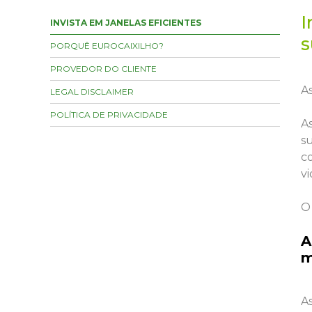
I
INVISTA EM JANELAS EFICIENTES
s
PORQUÊ EUROCAIXILHO?
PROVEDOR DO CLIENTE
As
LEGAL DISCLAIMER
POLÍTICA DE PRIVACIDADE
A
s
c
vi
O
A
m
A