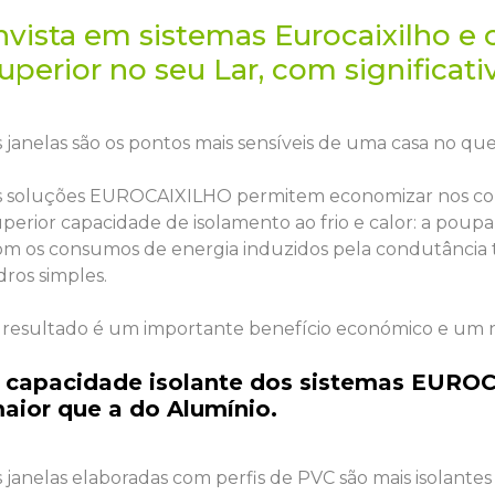
nvista em sistemas Eurocaixilho 
uperior no seu Lar, com significat
 janelas são os pontos mais sensíveis de uma casa no que
s soluções EUROCAIXILHO permitem economizar nos c
uperior capacidade de isolamento ao frio e calor: a po
om os consumos de energia induzidos pela condutância té
dros simples.
 resultado é um importante benefício económico e um nív
 capacidade isolante dos sistemas EUROC
aior que a do Alumínio.
s janelas elaboradas com perfis de PVC são mais isolante